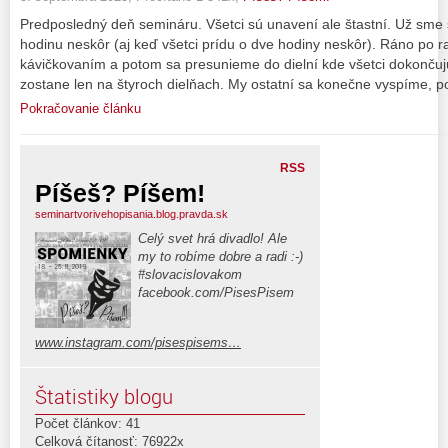
Predposledný deň semináru. Všetci sú unavení ale štastní. Už sme
hodinu neskôr (aj keď všetci prídu o dve hodiny neskôr). Ráno po
kávičkovaním a potom sa presunieme do dielní kde všetci dokončujú 
zostane len na štyroch dielňach. My ostatní sa konečne vyspíme, 
Pokračovanie článku
RSS
Píšeš? Píšem!
seminartvorivehopisania.blog.pravda.sk
Celý svet hrá divadlo! Ale
my to robíme dobre a radi :-)
#slovacislovakom
facebook.com/PisesPisem
www.instagram.com/pisespisems…
Štatistiky blogu
Počet článkov: 41
Celková čítanosť: 76922x