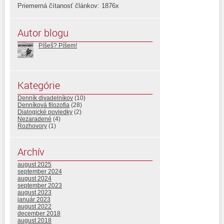
Priemerná čítanosť článkov: 1876x
Autor blogu
Píšeš? Píšem!
Kategórie
Denník divadelníkov
(10)
Denníková filozofia
(28)
Dialogické poviedky
(2)
Nezaradené
(4)
Rozhovory
(1)
Archív
august 2025
september 2024
august 2024
september 2023
august 2023
január 2023
august 2022
december 2018
august 2018