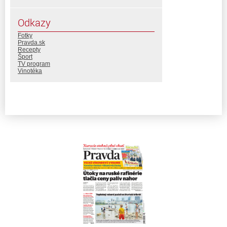
Odkazy
Fotky
Pravda.sk
Recepty
Šport
TV program
Vinotéka