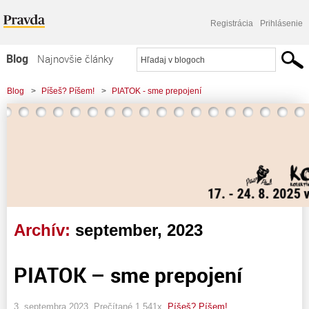
Registrácia
Prihlásenie
Blog
Najnovšie články
Najčítanejšie články
Blog
>
Píšeš? Píšem!
>
PIATOK - sme prepojení
Najkomentovanejšie články
Zoznam blogov
Komerčné blogy
Archív:
september, 2023
PIATOK – sme prepojení
3. septembra 2023, Prečítané 1 541x,
Píšeš? Píšem!